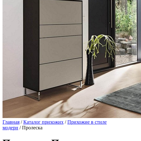
Главная
/
Каталог прихожих
/
Прихожие в стиле
модерн
/ Пролеска