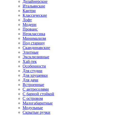
Дизайнерские
Итальянские
Кантри
Классические
Лофт
Модерн
Прованс
Неоклассика
Минимализм
Под старину
Скандинавские
Элитные
Эксклюзивные
Хай-тек
Особенности
Для студии
Для хрущевки
Для дачи
Встроенные
С антресолями
С барной стойкой
С островом
Малогабаритные
Модульные
Скрытые ручки