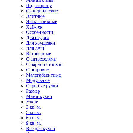
Минимализм
Под старину
Скандинавские
Элитные
Эксклюзивные
Хай-тек
Особенности
Для студии
Для хрущевки
Для дачи
Встроенные
С антресолями
С барной стойкой
С островом
Малогабаритные
Модульные
Скрытые ручки
Размер
Мини-кухни
Узкие
3 кв. м.
5 кв. м.
6 кв. м.
9 кв. м.
Все для кухни