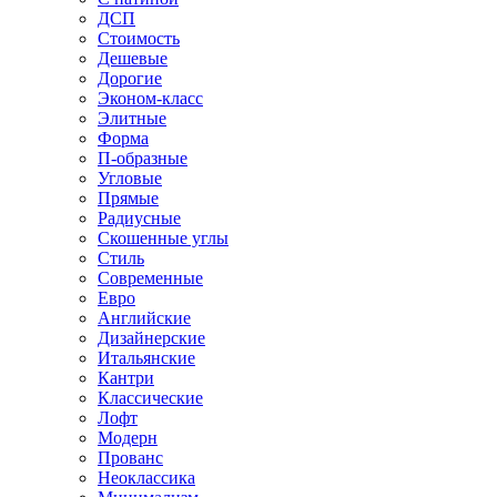
ДСП
Стоимость
Дешевые
Дорогие
Эконом-класс
Элитные
Форма
П-образные
Угловые
Прямые
Радиусные
Скошенные углы
Стиль
Современные
Евро
Английские
Дизайнерские
Итальянские
Кантри
Классические
Лофт
Модерн
Прованс
Неоклассика