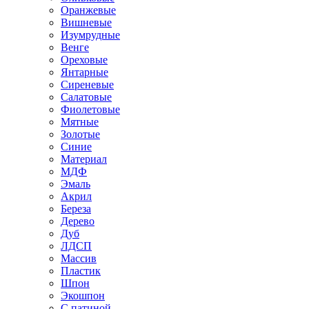
Оранжевые
Вишневые
Изумрудные
Венге
Ореховые
Янтарные
Сиреневые
Салатовые
Фиолетовые
Мятные
Золотые
Синие
Материал
МДФ
Эмаль
Акрил
Береза
Дерево
Дуб
ЛДСП
Массив
Пластик
Шпон
Экошпон
С патиной