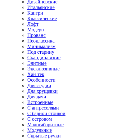
Дизайнерские
Итальянские
Кантри
Классические
Лофт
Модерн
Прованс
Неоклассика
Минимализм
Под старину
Скандинавские
Элитные
Эксклюзивные
Хай-тек
Особенности
Для студии
Для хрущевки
Для дачи
Встроенные
С антресолями
С барной стойкой
С островом
Малогабаритные
Модульные
Скрытые ручки