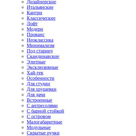
Дизайнерские
Итальянские
Кантри
Классические
Лофт
Модерн
Прованс
Неоклассика
Минимализм
Под старину
Скандинавские
Элитные
Эксклюзивные
Хай-тек
Особенности
Для студии
Для хрущевки
Для дачи
Встроенные
С антресолями
С барной стойкой
С островом
Малогабаритные
Модульные
Скрытые ручки