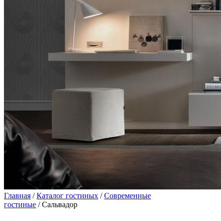
Главная
/
Каталог гостиных
/
Современные
гостиные
/ Сальвадор