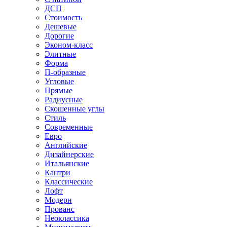
ДСП
Стоимость
Дешевые
Дорогие
Эконом-класс
Элитные
Форма
П-образные
Угловые
Прямые
Радиусные
Скошенные углы
Стиль
Современные
Евро
Английские
Дизайнерские
Итальянские
Кантри
Классические
Лофт
Модерн
Прованс
Неоклассика