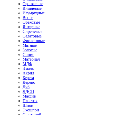
Оранжевые
Вишневые
Изумрудные
Венге
Ореховые
Янтарные
Сиреневые
Салатовые
Фиолетовые
Мятные
Золотые
Синие
Материал
МДФ
Эмаль
Акрил
Береза
Дерево
Дуб
ЛДСП
Массив
Пластик
Шпон
Экошпон
С патиной