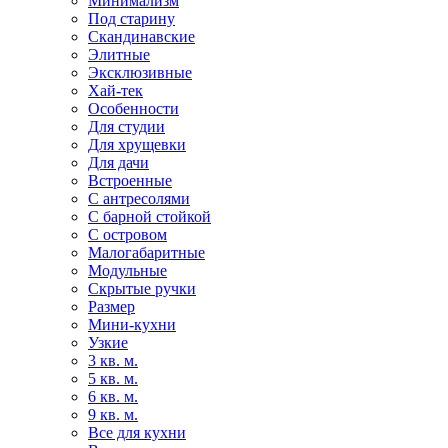
Минимализм
Под старину
Скандинавские
Элитные
Эксклюзивные
Хай-тек
Особенности
Для студии
Для хрущевки
Для дачи
Встроенные
С антресолями
С барной стойкой
С островом
Малогабаритные
Модульные
Скрытые ручки
Размер
Мини-кухни
Узкие
3 кв. м.
5 кв. м.
6 кв. м.
9 кв. м.
Все для кухни