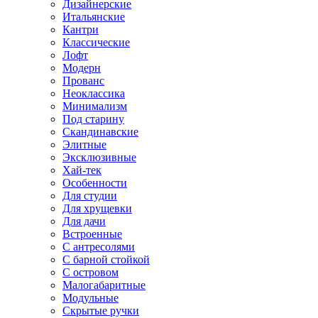
Дизайнерские
Итальянские
Кантри
Классические
Лофт
Модерн
Прованс
Неоклассика
Минимализм
Под старину
Скандинавские
Элитные
Эксклюзивные
Хай-тек
Особенности
Для студии
Для хрущевки
Для дачи
Встроенные
С антресолями
С барной стойкой
С островом
Малогабаритные
Модульные
Скрытые ручки