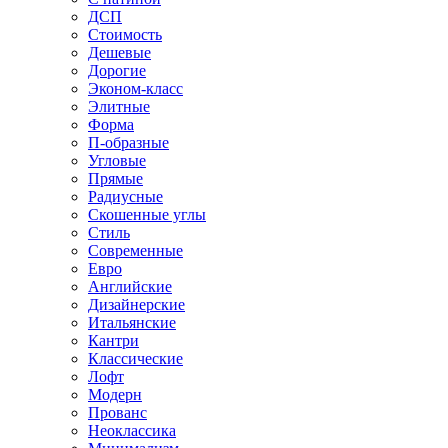
ДСП
Стоимость
Дешевые
Дорогие
Эконом-класс
Элитные
Форма
П-образные
Угловые
Прямые
Радиусные
Скошенные углы
Стиль
Современные
Евро
Английские
Дизайнерские
Итальянские
Кантри
Классические
Лофт
Модерн
Прованс
Неоклассика