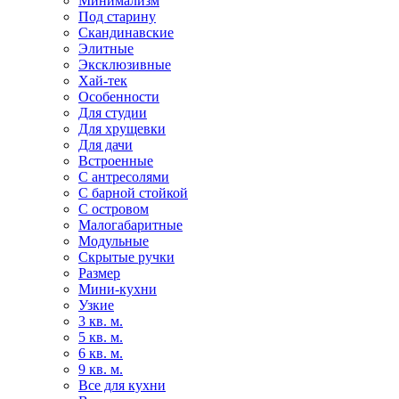
Минимализм
Под старину
Скандинавские
Элитные
Эксклюзивные
Хай-тек
Особенности
Для студии
Для хрущевки
Для дачи
Встроенные
С антресолями
С барной стойкой
С островом
Малогабаритные
Модульные
Скрытые ручки
Размер
Мини-кухни
Узкие
3 кв. м.
5 кв. м.
6 кв. м.
9 кв. м.
Все для кухни