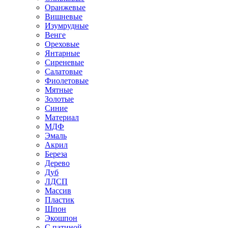
Оранжевые
Вишневые
Изумрудные
Венге
Ореховые
Янтарные
Сиреневые
Салатовые
Фиолетовые
Мятные
Золотые
Синие
Материал
МДФ
Эмаль
Акрил
Береза
Дерево
Дуб
ЛДСП
Массив
Пластик
Шпон
Экошпон
С патиной