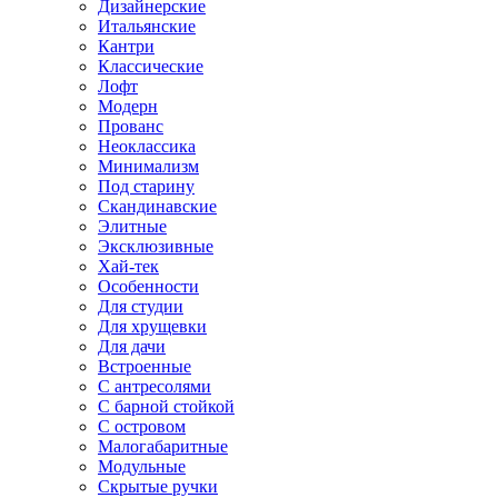
Дизайнерские
Итальянские
Кантри
Классические
Лофт
Модерн
Прованс
Неоклассика
Минимализм
Под старину
Скандинавские
Элитные
Эксклюзивные
Хай-тек
Особенности
Для студии
Для хрущевки
Для дачи
Встроенные
С антресолями
С барной стойкой
С островом
Малогабаритные
Модульные
Скрытые ручки