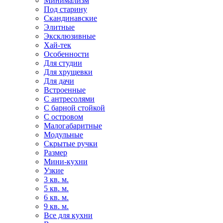
Минимализм
Под старину
Скандинавские
Элитные
Эксклюзивные
Хай-тек
Особенности
Для студии
Для хрущевки
Для дачи
Встроенные
С антресолями
С барной стойкой
С островом
Малогабаритные
Модульные
Скрытые ручки
Размер
Мини-кухни
Узкие
3 кв. м.
5 кв. м.
6 кв. м.
9 кв. м.
Все для кухни