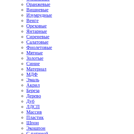
Оранжевые
Вишневые
Изумрудные
Венге
Ореховые
Янтарные
Сиреневые
Салатовые
Фиолетовые
Мятные
Золотые
Синие
Материал
МДФ
Эмаль
Акрил
Береза
Дерево
Дуб
ЛДСП
Массив
Пластик
Шпон
Экошпон
С патиной