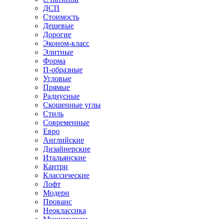
ДСП
Стоимость
Дешевые
Дорогие
Эконом-класс
Элитные
Форма
П-образные
Угловые
Прямые
Радиусные
Скошенные углы
Стиль
Современные
Евро
Английские
Дизайнерские
Итальянские
Кантри
Классические
Лофт
Модерн
Прованс
Неоклассика