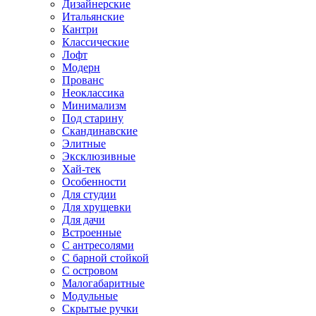
Дизайнерские
Итальянские
Кантри
Классические
Лофт
Модерн
Прованс
Неоклассика
Минимализм
Под старину
Скандинавские
Элитные
Эксклюзивные
Хай-тек
Особенности
Для студии
Для хрущевки
Для дачи
Встроенные
С антресолями
С барной стойкой
С островом
Малогабаритные
Модульные
Скрытые ручки