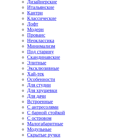
Дизайнерские
Итальянские
Кантри
Классические
Лофт
Модерн
Прованс
Неоклассика
Минимализм
Под старину
Скандинавские
Элитные
Эксклюзивные
Хай-тек
Особенности
Для студии
Для хрущевки
Для дачи
Встроенные
С антресолями
С барной стойкой
С островом
Малогабаритные
Модульные
Скрытые ручки