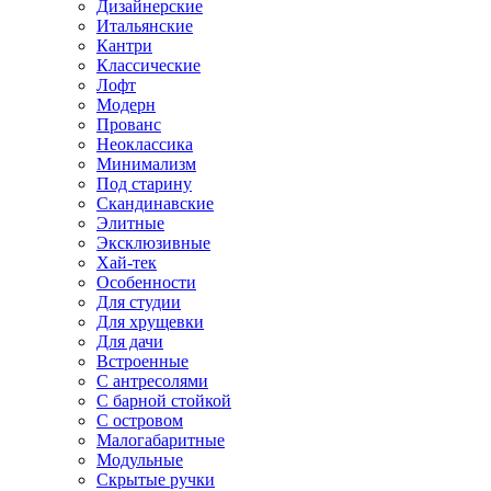
Дизайнерские
Итальянские
Кантри
Классические
Лофт
Модерн
Прованс
Неоклассика
Минимализм
Под старину
Скандинавские
Элитные
Эксклюзивные
Хай-тек
Особенности
Для студии
Для хрущевки
Для дачи
Встроенные
С антресолями
С барной стойкой
С островом
Малогабаритные
Модульные
Скрытые ручки