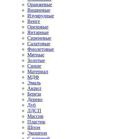
Оранжевые
Вишневые
Изумрудные
Венге
Ореховые
Янтарные
Сиреневые
Салатовые
Фиолетовые
Мятные
Золотые
Синие
Материал
МДФ
Эмаль
Акрил
Береза
Дерево
Дуб
ЛДСП
Массив
Пластик
Шпон
Экошпон
С патиной