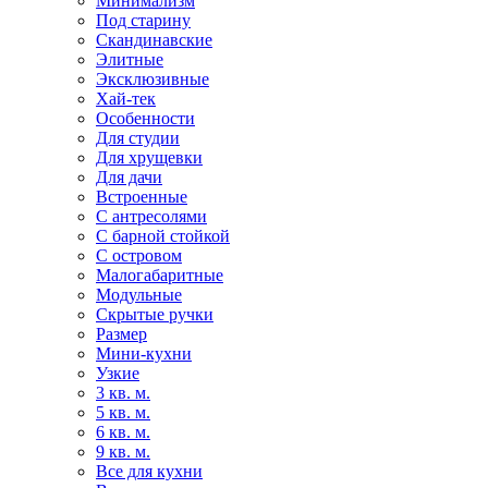
Минимализм
Под старину
Скандинавские
Элитные
Эксклюзивные
Хай-тек
Особенности
Для студии
Для хрущевки
Для дачи
Встроенные
С антресолями
С барной стойкой
С островом
Малогабаритные
Модульные
Скрытые ручки
Размер
Мини-кухни
Узкие
3 кв. м.
5 кв. м.
6 кв. м.
9 кв. м.
Все для кухни