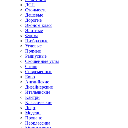
ДСП
Стоимость
Дешевые
Дорогие
Эконом-класс
Элитные
Форма
П-образные
Угловые
Прямые
Радиусные
Скошенные углы
Стиль
Современные
Евро
Английские
Дизайнерские
Итальянские
Кантри
Классические
Лофт
Модерн
Прованс
Неоклассика