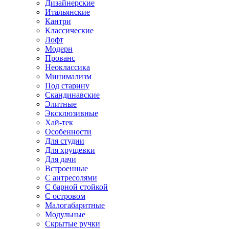
Дизайнерские
Итальянские
Кантри
Классические
Лофт
Модерн
Прованс
Неоклассика
Минимализм
Под старину
Скандинавские
Элитные
Эксклюзивные
Хай-тек
Особенности
Для студии
Для хрущевки
Для дачи
Встроенные
С антресолями
С барной стойкой
С островом
Малогабаритные
Модульные
Скрытые ручки