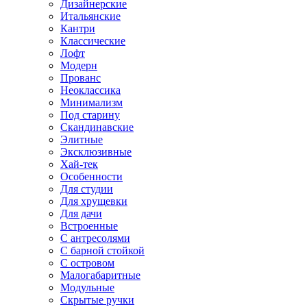
Дизайнерские
Итальянские
Кантри
Классические
Лофт
Модерн
Прованс
Неоклассика
Минимализм
Под старину
Скандинавские
Элитные
Эксклюзивные
Хай-тек
Особенности
Для студии
Для хрущевки
Для дачи
Встроенные
С антресолями
С барной стойкой
С островом
Малогабаритные
Модульные
Скрытые ручки