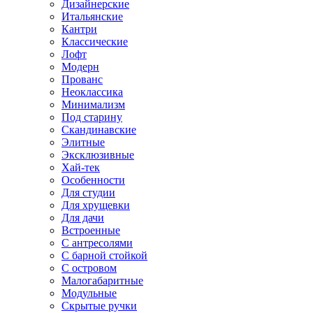
Дизайнерские
Итальянские
Кантри
Классические
Лофт
Модерн
Прованс
Неоклассика
Минимализм
Под старину
Скандинавские
Элитные
Эксклюзивные
Хай-тек
Особенности
Для студии
Для хрущевки
Для дачи
Встроенные
С антресолями
С барной стойкой
С островом
Малогабаритные
Модульные
Скрытые ручки