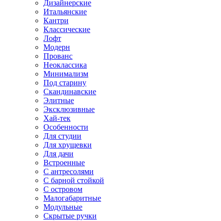
Дизайнерские
Итальянские
Кантри
Классические
Лофт
Модерн
Прованс
Неоклассика
Минимализм
Под старину
Скандинавские
Элитные
Эксклюзивные
Хай-тек
Особенности
Для студии
Для хрущевки
Для дачи
Встроенные
С антресолями
С барной стойкой
С островом
Малогабаритные
Модульные
Скрытые ручки