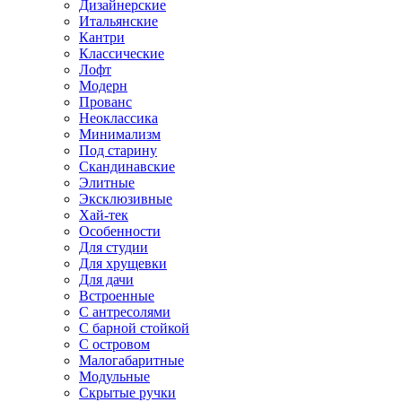
Дизайнерские
Итальянские
Кантри
Классические
Лофт
Модерн
Прованс
Неоклассика
Минимализм
Под старину
Скандинавские
Элитные
Эксклюзивные
Хай-тек
Особенности
Для студии
Для хрущевки
Для дачи
Встроенные
С антресолями
С барной стойкой
С островом
Малогабаритные
Модульные
Скрытые ручки