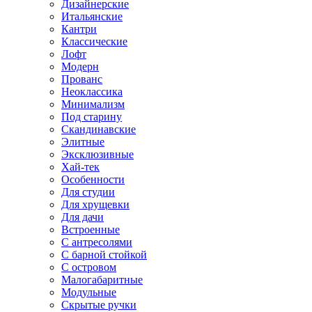
Дизайнерские
Итальянские
Кантри
Классические
Лофт
Модерн
Прованс
Неоклассика
Минимализм
Под старину
Скандинавские
Элитные
Эксклюзивные
Хай-тек
Особенности
Для студии
Для хрущевки
Для дачи
Встроенные
С антресолями
С барной стойкой
С островом
Малогабаритные
Модульные
Скрытые ручки