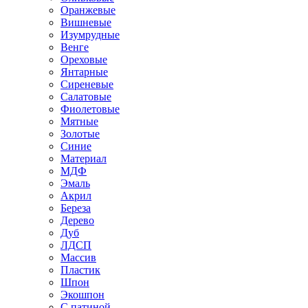
Оранжевые
Вишневые
Изумрудные
Венге
Ореховые
Янтарные
Сиреневые
Салатовые
Фиолетовые
Мятные
Золотые
Синие
Материал
МДФ
Эмаль
Акрил
Береза
Дерево
Дуб
ЛДСП
Массив
Пластик
Шпон
Экошпон
С патиной