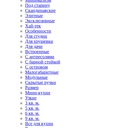
Минимализм
Под старину
Скандинавские
Элитные
Эксклюзивные
Хай-тек
Особенности
Для студии
Для хрущевки
Для дачи
Встроенные
С антресолями
С барной стойкой
С островом
Малогабаритные
Модульные
Скрытые ручки
Размер
Мини-кухни
Узкие
3 кв. м.
5 кв. м.
6 кв. м.
9 кв. м.
Все для кухни