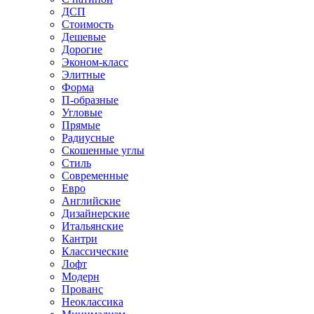
ДСП
Стоимость
Дешевые
Дорогие
Эконом-класс
Элитные
Форма
П-образные
Угловые
Прямые
Радиусные
Скошенные углы
Стиль
Современные
Евро
Английские
Дизайнерские
Итальянские
Кантри
Классические
Лофт
Модерн
Прованс
Неоклассика