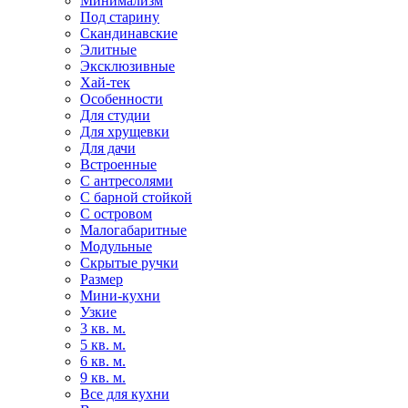
Минимализм
Под старину
Скандинавские
Элитные
Эксклюзивные
Хай-тек
Особенности
Для студии
Для хрущевки
Для дачи
Встроенные
С антресолями
С барной стойкой
С островом
Малогабаритные
Модульные
Скрытые ручки
Размер
Мини-кухни
Узкие
3 кв. м.
5 кв. м.
6 кв. м.
9 кв. м.
Все для кухни