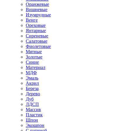
Оранжевые
Вишневые
Изумрудные
Венге
Ореховые
Янтарные
Сиреневые
Салатовые
Фиолетовые
Мятные
Золотые
Синие
Материал
МДФ
Эмаль
Акрил
Береза
Дерево
Дуб
ЛДСП
Массив
Пластик
Шпон
Экошпон
С патиной