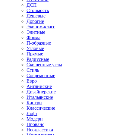
ДСП
Стоимость
Дешевые
Дорогие
Эконом-класс
Элитные
Форма
П-образные
Угловые
Прямые
Радиусные
Скошенные углы
Стиль
Современные
Евро
Английские
Дизайнерские
Итальянские
Кантри
Классические
Лофт
Модерн
Прованс
Неоклассика