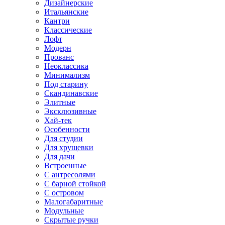
Дизайнерские
Итальянские
Кантри
Классические
Лофт
Модерн
Прованс
Неоклассика
Минимализм
Под старину
Скандинавские
Элитные
Эксклюзивные
Хай-тек
Особенности
Для студии
Для хрущевки
Для дачи
Встроенные
С антресолями
С барной стойкой
С островом
Малогабаритные
Модульные
Скрытые ручки