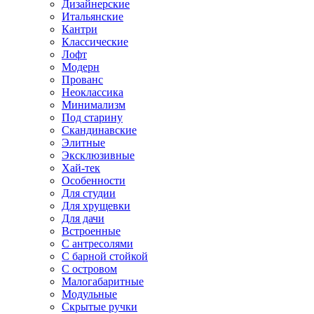
Дизайнерские
Итальянские
Кантри
Классические
Лофт
Модерн
Прованс
Неоклассика
Минимализм
Под старину
Скандинавские
Элитные
Эксклюзивные
Хай-тек
Особенности
Для студии
Для хрущевки
Для дачи
Встроенные
С антресолями
С барной стойкой
С островом
Малогабаритные
Модульные
Скрытые ручки