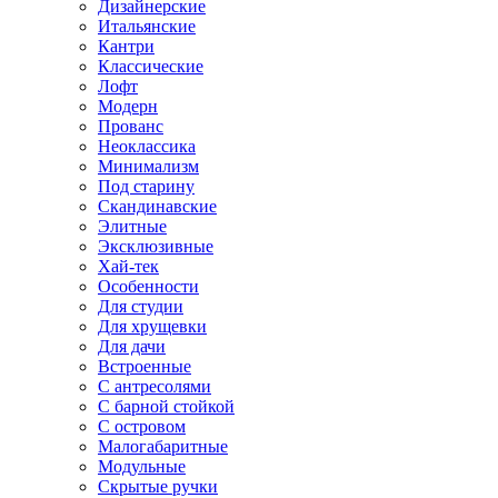
Дизайнерские
Итальянские
Кантри
Классические
Лофт
Модерн
Прованс
Неоклассика
Минимализм
Под старину
Скандинавские
Элитные
Эксклюзивные
Хай-тек
Особенности
Для студии
Для хрущевки
Для дачи
Встроенные
С антресолями
С барной стойкой
С островом
Малогабаритные
Модульные
Скрытые ручки