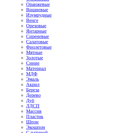
Оранжевые
Вишневые
Изумрудные
Венге
Ореховые
Янтарные
Сиреневые
Салатовые
Фиолетовые
Мятные
Золотые
Синие
Материал
МДФ
Эмаль
Акрил
Береза
Дерево
Дуб
ЛДСП
Массив
Пластик
Шпон
Экошпон
С патиной