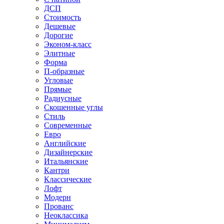
ДСП
Стоимость
Дешевые
Дорогие
Эконом-класс
Элитные
Форма
П-образные
Угловые
Прямые
Радиусные
Скошенные углы
Стиль
Современные
Евро
Английские
Дизайнерские
Итальянские
Кантри
Классические
Лофт
Модерн
Прованс
Неоклассика