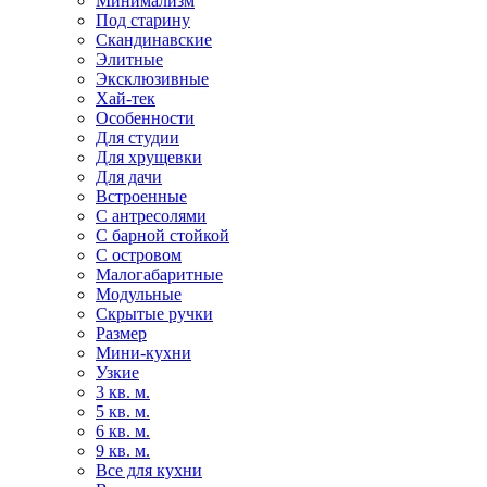
Минимализм
Под старину
Скандинавские
Элитные
Эксклюзивные
Хай-тек
Особенности
Для студии
Для хрущевки
Для дачи
Встроенные
С антресолями
С барной стойкой
С островом
Малогабаритные
Модульные
Скрытые ручки
Размер
Мини-кухни
Узкие
3 кв. м.
5 кв. м.
6 кв. м.
9 кв. м.
Все для кухни