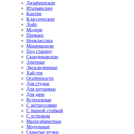
Дизайнерские
Итальянские
Кантри
Классические
Лофт
Модерн
Прованс
Неоклассика
Минимализм
Под старину
Скандинавские
Элитные
Эксклюзивные
Хай-тек
Особенности
Для студии
Для хрущевки
Для дачи
Встроенные
С антресолями
С барной стойкой
С островом
Малогабаритные
Модульные
Скрытые ручки