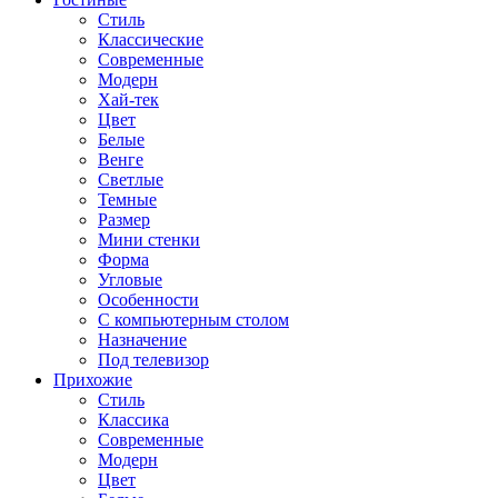
Стиль
Классические
Современные
Модерн
Хай-тек
Цвет
Белые
Венге
Светлые
Темные
Размер
Мини стенки
Форма
Угловые
Особенности
С компьютерным столом
Назначение
Под телевизор
Прихожие
Стиль
Классика
Современные
Модерн
Цвет