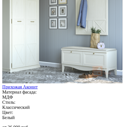
Прихожая Аконит
Материал фасада:
МДФ
Стиль:
Классический
Цвет:
Белый