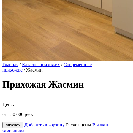
Главная
/
Каталог прихожих
/
Современные
прихожие
/ Жасмин
Прихожая Жасмин
Цена:
от 150 000
руб.
Добавить в корзину
Расчет цены
Вызвать
Заказать
замерщика