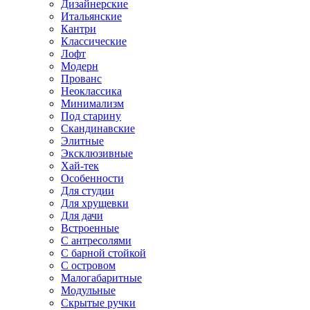
Дизайнерские
Итальянские
Кантри
Классические
Лофт
Модерн
Прованс
Неоклассика
Минимализм
Под старину
Скандинавские
Элитные
Эксклюзивные
Хай-тек
Особенности
Для студии
Для хрущевки
Для дачи
Встроенные
С антресолями
С барной стойкой
С островом
Малогабаритные
Модульные
Скрытые ручки