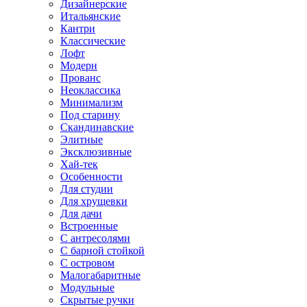
Дизайнерские
Итальянские
Кантри
Классические
Лофт
Модерн
Прованс
Неоклассика
Минимализм
Под старину
Скандинавские
Элитные
Эксклюзивные
Хай-тек
Особенности
Для студии
Для хрущевки
Для дачи
Встроенные
С антресолями
С барной стойкой
С островом
Малогабаритные
Модульные
Скрытые ручки