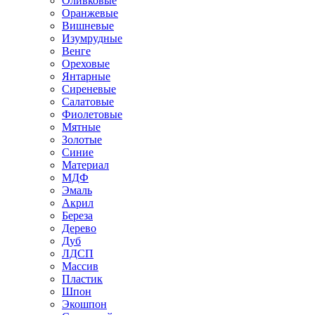
Оливковые
Оранжевые
Вишневые
Изумрудные
Венге
Ореховые
Янтарные
Сиреневые
Салатовые
Фиолетовые
Мятные
Золотые
Синие
Материал
МДФ
Эмаль
Акрил
Береза
Дерево
Дуб
ЛДСП
Массив
Пластик
Шпон
Экошпон