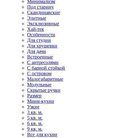
Минимализм
Под старину
Скандинавские
Элитные
Эксклюзивные
Хай-тек
Особенности
Для студии
Для хрущевки
Для дачи
Встроенные
С антресолями
С барной стойкой
С островом
Малогабаритные
Модульные
Скрытые ручки
Размер
Мини-кухни
Узкие
3 кв. м.
5 кв. м.
6 кв. м.
9 кв. м.
Все для кухни