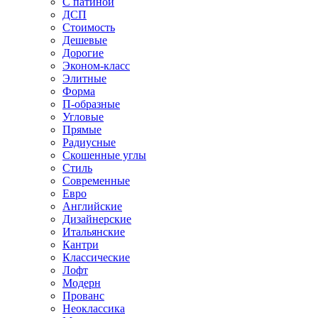
С патиной
ДСП
Стоимость
Дешевые
Дорогие
Эконом-класс
Элитные
Форма
П-образные
Угловые
Прямые
Радиусные
Скошенные углы
Стиль
Современные
Евро
Английские
Дизайнерские
Итальянские
Кантри
Классические
Лофт
Модерн
Прованс
Неоклассика