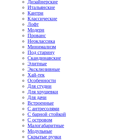
Дизайнерские
Итальянские
Кантри
Классические
Лофт
Модерн
Прованс
Неоклассика
Минимализм
Под старину
Скандинавские
Элитные
Эксклюзивные
Хай-тек
Особенности
Для студии
Для хрущевки
Для дачи
Встроенные
С антресолями
С барной стойкой
С островом
Малогабаритные
Модульные
Скрытые ручки