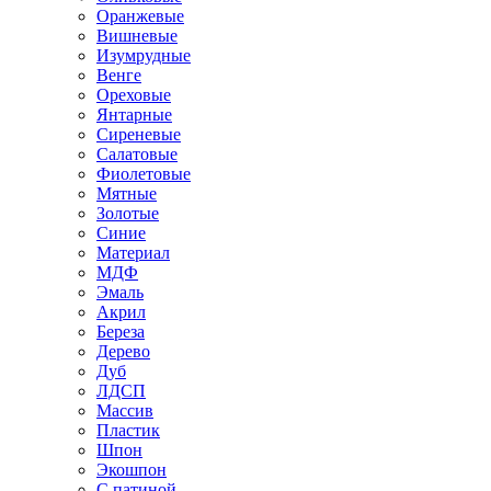
Оранжевые
Вишневые
Изумрудные
Венге
Ореховые
Янтарные
Сиреневые
Салатовые
Фиолетовые
Мятные
Золотые
Синие
Материал
МДФ
Эмаль
Акрил
Береза
Дерево
Дуб
ЛДСП
Массив
Пластик
Шпон
Экошпон
С патиной