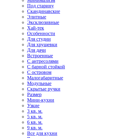
Минимализм
Под старину
Скандинавские
Элитные
Эксклюзивные
Хай-тек
Особенности
Для студии
Для хрущевки
Для дачи
Встроенные
С антресолями
С барной стойкой
С островом
Малогабаритные
Модульные
Скрытые ручки
Размер
Мини-кухни
Узкие
3 кв. м.
5 кв. м.
6 кв. м.
9 кв. м.
Все для кухни