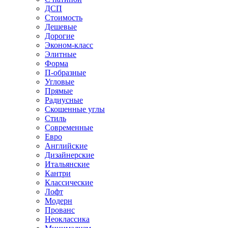
ДСП
Стоимость
Дешевые
Дорогие
Эконом-класс
Элитные
Форма
П-образные
Угловые
Прямые
Радиусные
Скошенные углы
Стиль
Современные
Евро
Английские
Дизайнерские
Итальянские
Кантри
Классические
Лофт
Модерн
Прованс
Неоклассика