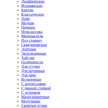
Дизайнерские
Итальянские
Кантри
Классические
Лофт
Модерн
Прованс
Неоклассика
Минимализм
Под старину
Скандинавские
Элитные
Эксклюзивные
Хай-тек
Особенности
Для студии
Для хрущевки
Для дачи
Встроенные
С антресолями
С барной стойкой
С островом
Малогабаритные
Модульные
Скрытые ручки