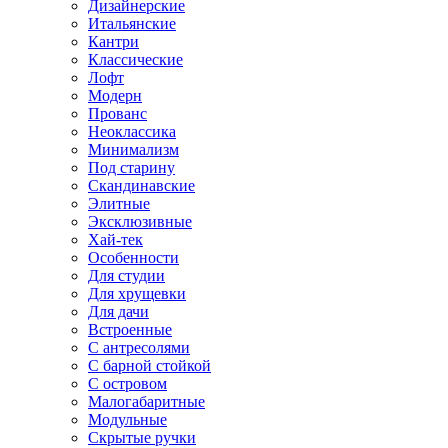
Дизайнерские
Итальянские
Кантри
Классические
Лофт
Модерн
Прованс
Неоклассика
Минимализм
Под старину
Скандинавские
Элитные
Эксклюзивные
Хай-тек
Особенности
Для студии
Для хрущевки
Для дачи
Встроенные
С антресолями
С барной стойкой
С островом
Малогабаритные
Модульные
Скрытые ручки