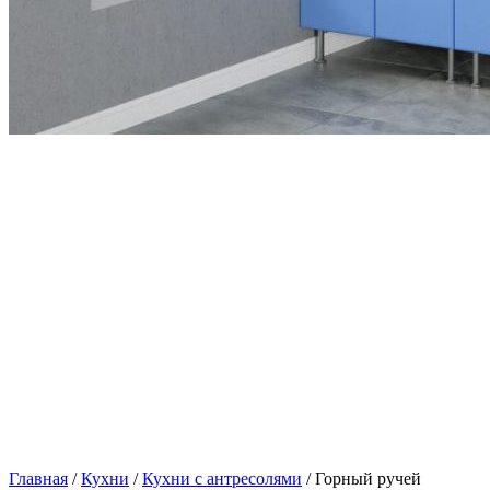
Главная
/
Кухни
/
Кухни с антресолями
/ Горный ручей