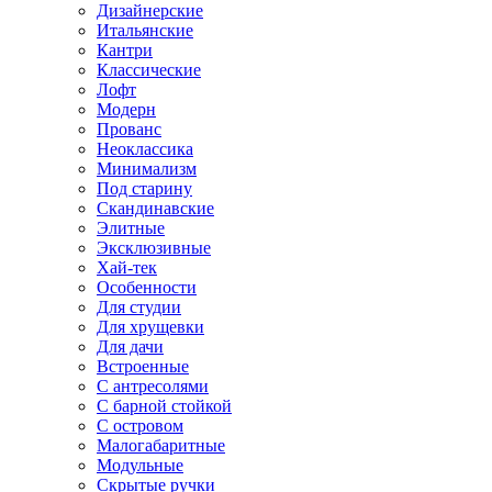
Дизайнерские
Итальянские
Кантри
Классические
Лофт
Модерн
Прованс
Неоклассика
Минимализм
Под старину
Скандинавские
Элитные
Эксклюзивные
Хай-тек
Особенности
Для студии
Для хрущевки
Для дачи
Встроенные
С антресолями
С барной стойкой
С островом
Малогабаритные
Модульные
Скрытые ручки