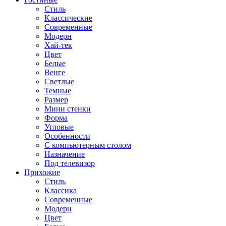
Стиль
Классические
Современные
Модерн
Хай-тек
Цвет
Белые
Венге
Светлые
Темные
Размер
Мини стенки
Форма
Угловые
Особенности
С компьютерным столом
Назначение
Под телевизор
Прихожие
Стиль
Классика
Современные
Модерн
Цвет