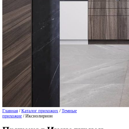
Главная
/
Каталог прихожих
/
Темные
прихожие
/ Иксиолирион