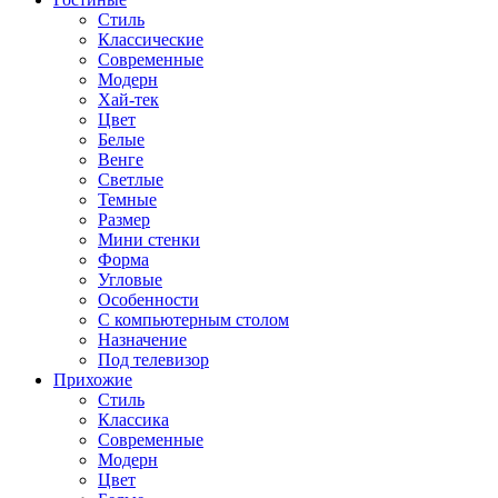
Стиль
Классические
Современные
Модерн
Хай-тек
Цвет
Белые
Венге
Светлые
Темные
Размер
Мини стенки
Форма
Угловые
Особенности
С компьютерным столом
Назначение
Под телевизор
Прихожие
Стиль
Классика
Современные
Модерн
Цвет