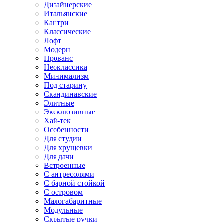
Дизайнерские
Итальянские
Кантри
Классические
Лофт
Модерн
Прованс
Неоклассика
Минимализм
Под старину
Скандинавские
Элитные
Эксклюзивные
Хай-тек
Особенности
Для студии
Для хрущевки
Для дачи
Встроенные
С антресолями
С барной стойкой
С островом
Малогабаритные
Модульные
Скрытые ручки