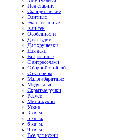
Минимализм
Под старину
Скандинавские
Элитные
Эксклюзивные
Хай-тек
Особенности
Для студии
Для хрущевки
Для дачи
Встроенные
С антресолями
С барной стойкой
С островом
Малогабаритные
Модульные
Скрытые ручки
Размер
Мини-кухни
Узкие
3 кв. м.
5 кв. м.
6 кв. м.
9 кв. м.
Все для кухни