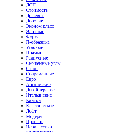
ДСП
Стоимость
Дешевые
Дорогие
Эконом-класс
Элитные
Форма
П-образные
Угловые
Прямые
Радиусные
Скошенные углы
Стиль
Современные
Евро
Английские
Дизайнерские
Итальянские
Кантри
Классические
Лофт
Модерн
Прованс
Неоклассика