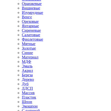
Оранжевые
Вишневые
Изумрудные
Венге
Ореховые
Янтарные
Сиреневые
Салатовые
Фиолетовые
Мятные
Золотые
Синие
Материал
МДФ
Эмаль
Акрил
Береза
Дерево
Дуб
ЛДСП
Массив
Пластик
Шпон
Экошпон
С патиной