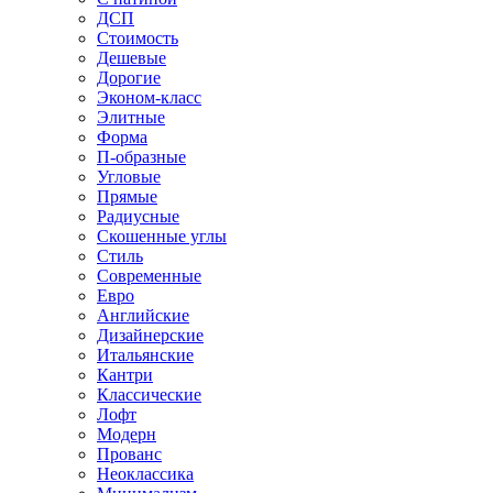
ДСП
Стоимость
Дешевые
Дорогие
Эконом-класс
Элитные
Форма
П-образные
Угловые
Прямые
Радиусные
Скошенные углы
Стиль
Современные
Евро
Английские
Дизайнерские
Итальянские
Кантри
Классические
Лофт
Модерн
Прованс
Неоклассика