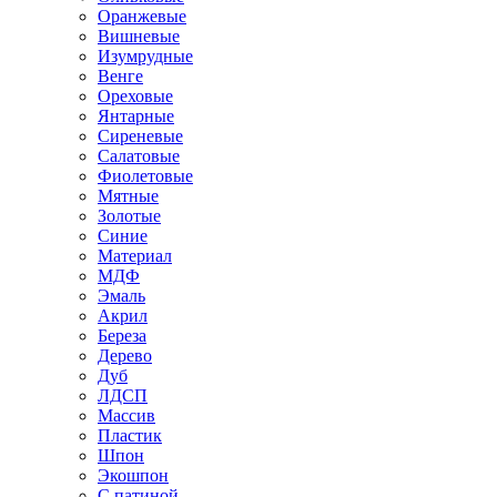
Оранжевые
Вишневые
Изумрудные
Венге
Ореховые
Янтарные
Сиреневые
Салатовые
Фиолетовые
Мятные
Золотые
Синие
Материал
МДФ
Эмаль
Акрил
Береза
Дерево
Дуб
ЛДСП
Массив
Пластик
Шпон
Экошпон
С патиной