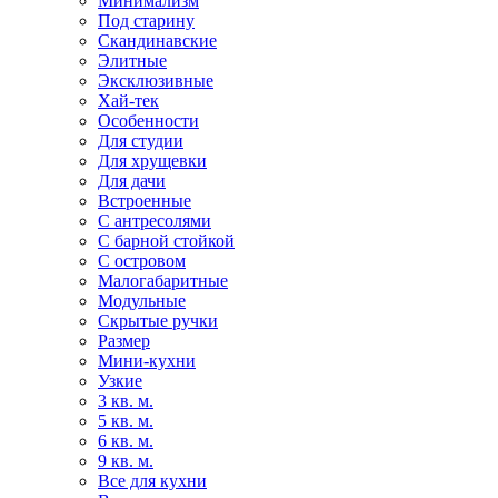
Минимализм
Под старину
Скандинавские
Элитные
Эксклюзивные
Хай-тек
Особенности
Для студии
Для хрущевки
Для дачи
Встроенные
С антресолями
С барной стойкой
С островом
Малогабаритные
Модульные
Скрытые ручки
Размер
Мини-кухни
Узкие
3 кв. м.
5 кв. м.
6 кв. м.
9 кв. м.
Все для кухни