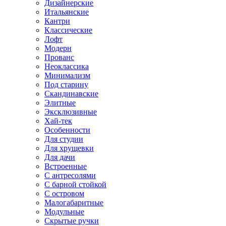
Дизайнерские
Итальянские
Кантри
Классические
Лофт
Модерн
Прованс
Неоклассика
Минимализм
Под старину
Скандинавские
Элитные
Эксклюзивные
Хай-тек
Особенности
Для студии
Для хрущевки
Для дачи
Встроенные
С антресолями
С барной стойкой
С островом
Малогабаритные
Модульные
Скрытые ручки