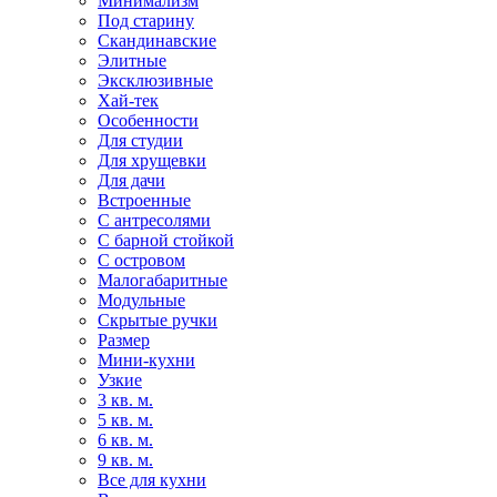
Минимализм
Под старину
Скандинавские
Элитные
Эксклюзивные
Хай-тек
Особенности
Для студии
Для хрущевки
Для дачи
Встроенные
С антресолями
С барной стойкой
С островом
Малогабаритные
Модульные
Скрытые ручки
Размер
Мини-кухни
Узкие
3 кв. м.
5 кв. м.
6 кв. м.
9 кв. м.
Все для кухни