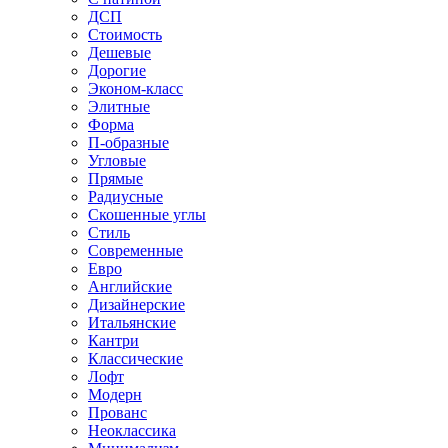
ДСП
Стоимость
Дешевые
Дорогие
Эконом-класс
Элитные
Форма
П-образные
Угловые
Прямые
Радиусные
Скошенные углы
Стиль
Современные
Евро
Английские
Дизайнерские
Итальянские
Кантри
Классические
Лофт
Модерн
Прованс
Неоклассика