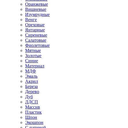
Оранжевые
Вишневые
Изумрудные
Венге
Ореховые
Янтарные
Сиреневые
Салатовые
Фиолетовые
Мятные
Золотые
Синие
Материал
МДФ
Эмаль
Акрил
Береза
Дерево
Дуб
ЛДСП
Массив
Пластик
Шпон
Экошпон
С патиной