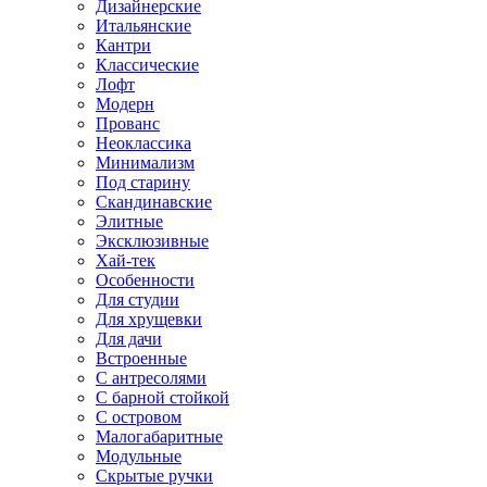
Дизайнерские
Итальянские
Кантри
Классические
Лофт
Модерн
Прованс
Неоклассика
Минимализм
Под старину
Скандинавские
Элитные
Эксклюзивные
Хай-тек
Особенности
Для студии
Для хрущевки
Для дачи
Встроенные
С антресолями
С барной стойкой
С островом
Малогабаритные
Модульные
Скрытые ручки