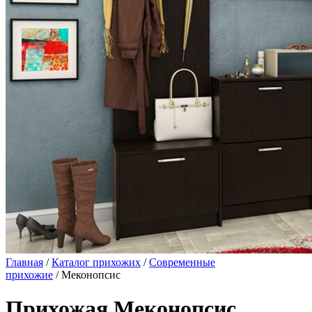
Главная
/
Каталог прихожих
/
Современные
прихожие
/ Меконопсис
Прихожая Меконопсис