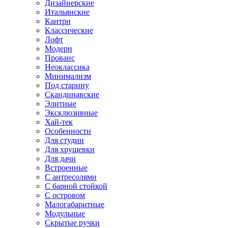
Дизайнерские
Итальянские
Кантри
Классические
Лофт
Модерн
Прованс
Неоклассика
Минимализм
Под старину
Скандинавские
Элитные
Эксклюзивные
Хай-тек
Особенности
Для студии
Для хрущевки
Для дачи
Встроенные
С антресолями
С барной стойкой
С островом
Малогабаритные
Модульные
Скрытые ручки