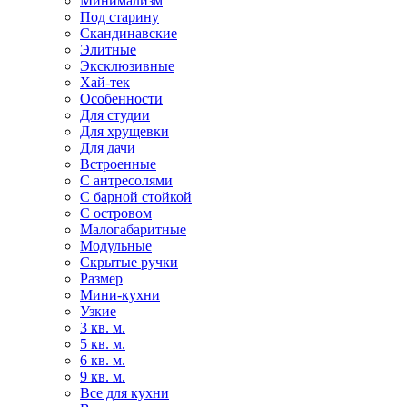
Минимализм
Под старину
Скандинавские
Элитные
Эксклюзивные
Хай-тек
Особенности
Для студии
Для хрущевки
Для дачи
Встроенные
С антресолями
С барной стойкой
С островом
Малогабаритные
Модульные
Скрытые ручки
Размер
Мини-кухни
Узкие
3 кв. м.
5 кв. м.
6 кв. м.
9 кв. м.
Все для кухни