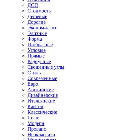
ДСП
Стоимость
Дешевые
Дорогие
Эконом-класс
Элитные
Форма
П-образные
Угловые
Прямые
Радиусные
Скошенные углы
Стиль
Современные
Евро
Английские
Дизайнерские
Итальянские
Кантри
Классические
Лофт
Модерн
Прованс
Неоклассика