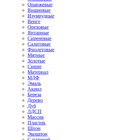
Оранжевые
Вишневые
Изумрудные
Венге
Ореховые
Янтарные
Сиреневые
Салатовые
Фиолетовые
Мятные
Золотые
Синие
Материал
МДФ
Эмаль
Акрил
Береза
Дерево
Дуб
ЛДСП
Массив
Пластик
Шпон
Экошпон
С патиной