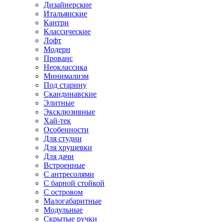
Дизайнерские
Итальянские
Кантри
Классические
Лофт
Модерн
Прованс
Неоклассика
Минимализм
Под старину
Скандинавские
Элитные
Эксклюзивные
Хай-тек
Особенности
Для студии
Для хрущевки
Для дачи
Встроенные
С антресолями
С барной стойкой
С островом
Малогабаритные
Модульные
Скрытые ручки