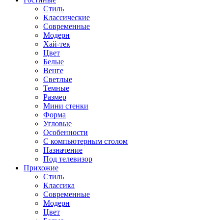
Стиль
Классические
Современные
Модерн
Хай-тек
Цвет
Белые
Венге
Светлые
Темные
Размер
Мини стенки
Форма
Угловые
Особенности
С компьютерным столом
Назначение
Под телевизор
Прихожие
Стиль
Классика
Современные
Модерн
Цвет