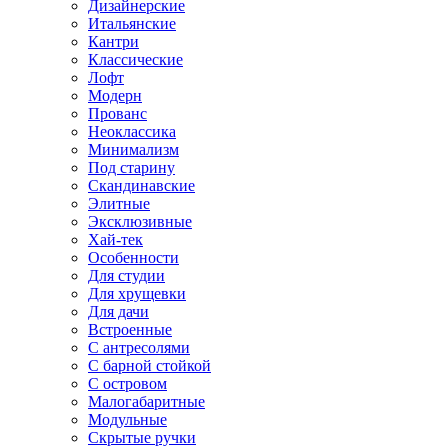
Дизайнерские
Итальянские
Кантри
Классические
Лофт
Модерн
Прованс
Неоклассика
Минимализм
Под старину
Скандинавские
Элитные
Эксклюзивные
Хай-тек
Особенности
Для студии
Для хрущевки
Для дачи
Встроенные
С антресолями
С барной стойкой
С островом
Малогабаритные
Модульные
Скрытые ручки