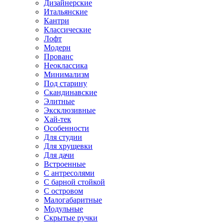
Дизайнерские
Итальянские
Кантри
Классические
Лофт
Модерн
Прованс
Неоклассика
Минимализм
Под старину
Скандинавские
Элитные
Эксклюзивные
Хай-тек
Особенности
Для студии
Для хрущевки
Для дачи
Встроенные
С антресолями
С барной стойкой
С островом
Малогабаритные
Модульные
Скрытые ручки