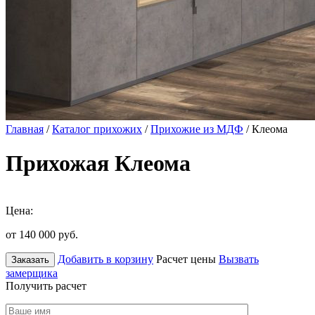
Главная
/
Каталог прихожих
/
Прихожие из МДФ
/ Клеома
Прихожая Клеома
Цена:
от 140 000
руб.
Добавить в корзину
Расчет цены
Вызвать
Заказать
замерщика
Получить расчет