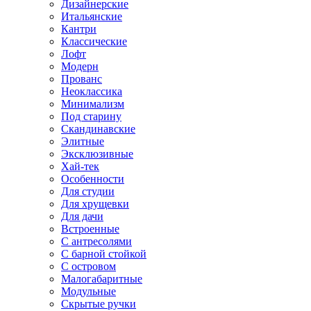
Дизайнерские
Итальянские
Кантри
Классические
Лофт
Модерн
Прованс
Неоклассика
Минимализм
Под старину
Скандинавские
Элитные
Эксклюзивные
Хай-тек
Особенности
Для студии
Для хрущевки
Для дачи
Встроенные
С антресолями
С барной стойкой
С островом
Малогабаритные
Модульные
Скрытые ручки